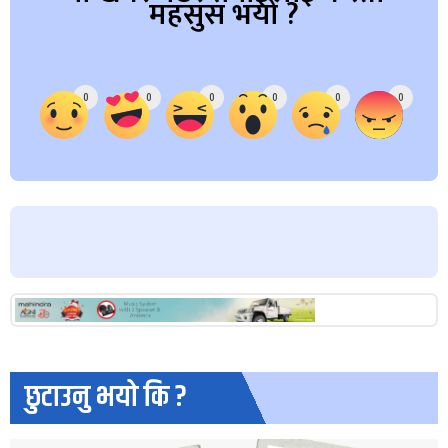
महसुस भयो ?
Array
0
0
0
0
0
0
छुटाउनु भयो कि ?