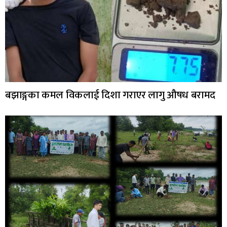
बझाङ्गका कमल विकलाई दिशा गराएर लागु औषध बरामद