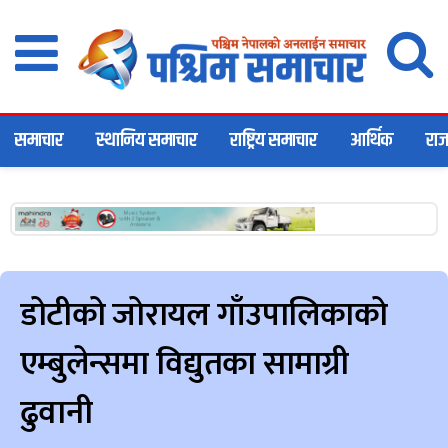
समाचार
स्थानिय समाचार
राष्ट्रिय समाचार
आर्थिक
राज
डोटीको जोरायल गाँउपालिकाको
एम्बुलेन्समा विद्युतका सामाग्री
ढुवानी