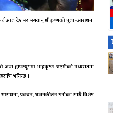
ी’ पर्व आज देशभर भगवान् श्रीकृष्णको पूजा–आराधना
ो जन्म द्वापरयुगमा भाद्रकृष्ण अष्टमीको मध्यरातमा
ात्रि’ भनिन्छ ।
ा–आराधना, प्रवचन, भजनकीर्तन गर्नाका साथै विशेष
।