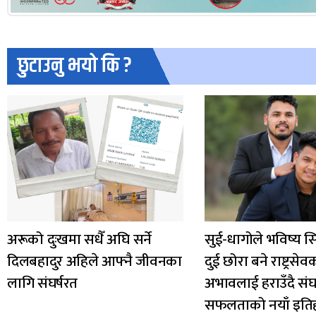
छुटाउनु भयो कि ?
अरूको दुःखमा सधैँ अघि सर्ने
सुई-धागोले भविष्य स
दिलबहादुर अहिले आफ्नै जीवनका
दुई छोरा बने राष्ट्रसेव
लागि संघर्षरत
अभावलाई हराउँदै संघर्
सफलताको नयाँ इति