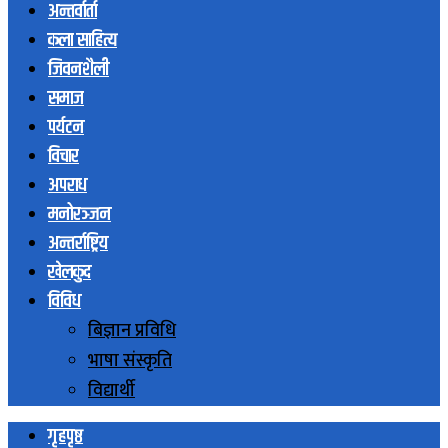
अन्तर्वार्ता
कला साहित्य
जिवनशैली
समाज
पर्यटन
विचार
अपराध
मनोरञ्जन
अन्तर्राष्ट्रिय
खेलकुद
विविध
बिज्ञान प्रविधि
भाषा संस्कृति
विद्यार्थी
गृहपृष्ठ