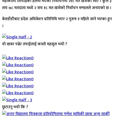
महाकाली सिंचाइको हलमा भएको निर्वाचनमा २१८ मत खसेका थिए । कुल ३
सय ७८ मतदाता मध्ये २ सय १८ मत खसेको निर्वाचन मण्डलले जनाएको छ ।
बेलडाँडीबाट प्रदेश अधिवेशन प्रतिनिधि भएर २ पुरूष १ महिले जाने भएका हुन
।
यो खबर पढेर तपाईलाई कस्तो महसुस भयो ?
Array
0
0
0
0
0
0
छुटाउनु भयो कि ?