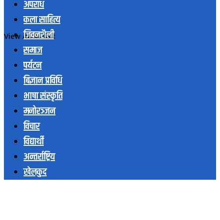
अपराध
कला साहित्य
जिवनशैली
View All Result
समाज
पर्यटन
बिज्ञान प्रविधि
भाषा संस्कृति
मनोरञ्जन
विचार
विद्यार्थी
अन्तर्राष्ट्रिय
खेलकुद