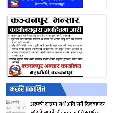
भर्खरै प्रकाशित
अरूको दुःखमा सधैँ अघि सर्ने दिलबहादुर
अहिले आफ्नै जीवनका लागि संघर्षरत