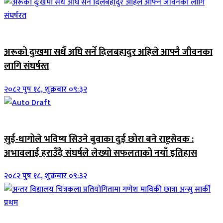
जिवनशैली
अरूको दुःखमा सधैँ अघि सर्ने दिलबहादुर अहिले आफ्नै जीवनका
लागि संघर्षरत
२०८२ पुष १८, शुक्रबार ०९:३२
जिवनशैली
सुई-धागोले भविष्य सिउने बुवाका दुई छोरा बने राष्ट्रसेवक :
अभावलाई हराउँदै संघर्षले लेख्यो सफलताको नयाँ इतिहास
२०८२ पुष १८, शुक्रबार ०९:३२
जिवनशैली