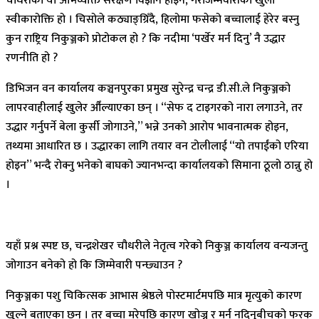
चौधरीको यो अभिव्यक्ति संरक्षण विज्ञान होइन, गैरजिम्मेवारीको खुला
स्वीकारोक्ति हो । चिसोले कठ्याङ्ग्रिँदै, हिलोमा फसेको बच्चालाई हेरेर बस्नु
कुन राष्ट्रिय निकुञ्जको प्रोटोकल हो ? कि नदीमा ‘पर्खेर मर्न दिनु’ नै उद्धार
रणनीति हो ?
डिभिजन वन कार्यालय कञ्चनपुरका प्रमुख सुरेन्द्र चन्द्र डी.सी.ले निकुञ्जको
लापरवाहीलाई खुलेर औँल्याएका छन् । “सेफ द टाइगरको नारा लगाउने, तर
उद्धार गर्नुपर्ने बेला कुर्सी जोगाउने,” भन्ने उनको आरोप भावनात्मक होइन,
तथ्यमा आधारित छ । उद्धारका लागि तयार वन टोलीलाई “यो तपाईंको एरिया
होइन” भन्दै रोक्नु भनेको बाघको ज्यानभन्दा कार्यालयको सिमाना ठूलो ठान्नु हो
।
यहाँ प्रश्न स्पष्ट छ, चन्द्रशेखर चौधरीले नेतृत्व गरेको निकुञ्ज कार्यालय वन्यजन्तु
जोगाउन बनेको हो कि जिम्मेवारी पन्छ्याउन ?
निकुञ्जका पशु चिकित्सक आभास श्रेष्ठले पोस्टमार्टमपछि मात्र मृत्युको कारण
खुल्ने बताएका छन् । तर बच्चा मरेपछि कारण खोज्नु र मर्न नदिनुबीचको फरक