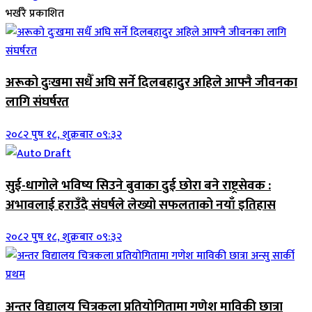
भर्खरै प्रकाशित
अरूको दुःखमा सधैँ अघि सर्ने दिलबहादुर अहिले आफ्नै जीवनका
लागि संघर्षरत
२०८२ पुष १८, शुक्रबार ०९:३२
सुई-धागोले भविष्य सिउने बुवाका दुई छोरा बने राष्ट्रसेवक :
अभावलाई हराउँदै संघर्षले लेख्यो सफलताको नयाँ इतिहास
२०८२ पुष १८, शुक्रबार ०९:३२
अन्तर विद्यालय चित्रकला प्रतियोगितामा गणेश माविकी छात्रा