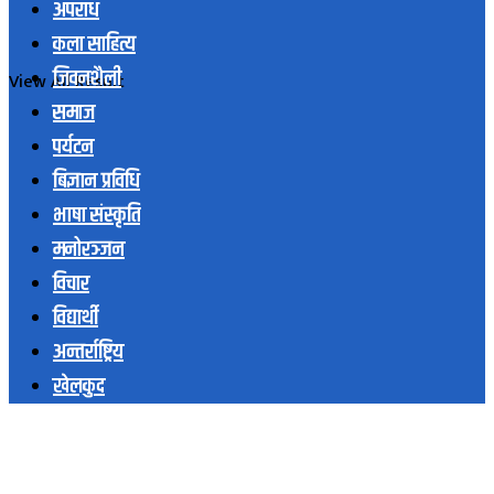
अपराध
कला साहित्य
जिवनशैली
View All Result
समाज
पर्यटन
बिज्ञान प्रविधि
भाषा संस्कृति
मनोरञ्जन
विचार
विद्यार्थी
अन्तर्राष्ट्रिय
खेलकुद