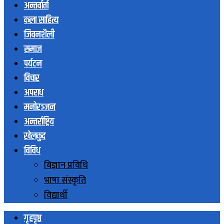
अन्तर्वार्ता
कला साहित्य
जिवनशैली
समाज
पर्यटन
विचार
अपराध
मनोरञ्जन
अन्तर्राष्ट्रिय
खेलकुद
विविध
बिज्ञान प्रविधि
भाषा संस्कृति
विद्यार्थी
गृहपृष्ठ