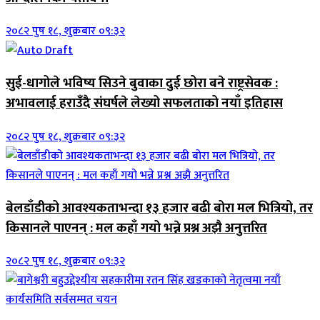
२०८२ पुष १८, शुक्रबार ०९:३२
सुई-धागोले भविष्य सिउने बुवाका दुई छोरा बने राष्ट्रसेवक :
अभावलाई हराउँदै संघर्षले लेख्यो सफलताको नयाँ इतिहास
२०८२ पुष १८, शुक्रबार ०९:३२
बेलडाँडीको आवश्यकताभन्दा १३ हजार बढी बोरा मल भित्रियो, तर
किसानले पाएनन् : मल कहाँ गयो भन्ने प्रश्न अझै अनुत्तरित
२०८२ पुष १८, शुक्रबार ०९:३२