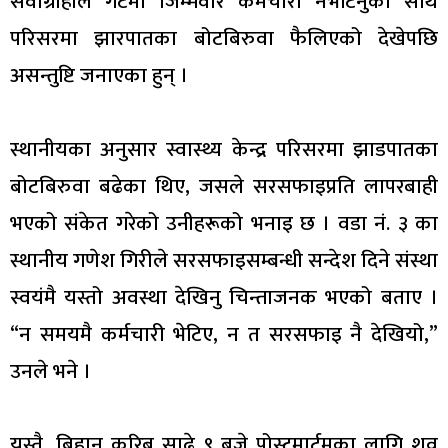
सेवाग्राहीले गेटमा जिम्मेवार कर्मचारी नभेटिनुका साथै
परिसरमा झारपातका बोटबिरुवा फैलिएको देखेपछि
असन्तुष्टि जनाएका हुन् ।
स्थानीयका अनुसार स्वास्थ्य केन्द्र परिसरमा झाडपातका
बोटबिरुवा बढेका थिए, जसले सरसफाइप्रति लापरबाही
भएको संकेत गरेको उनीहरूको भनाइ छ । वडा नं. ३ का
स्थानीय गणेश गिरीले सरसफाइसम्बन्धी सन्देश दिने संस्था
स्वयंमै यस्तो अवस्था देखिनु चिन्ताजनक भएको बताए ।
“न समयमै कर्मचारी भेटिए, न त सरसफाइ नै देखियो,”
उनले भने ।
यस्तै, बिहान करिब साढे ९ बजे पोस्टमार्टमका लागि शव