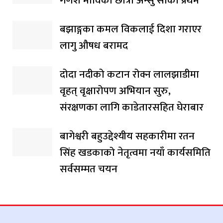
गणेश माविकी छात्रा अन्सु सार्की प्रथम
बझाङ्गका कमल विकलाई दिशा गराएर
लागु औषध बरामद
दोदा नदीको कटान रोक्न लालझाडीमा
वृहत् वृक्षारोपण अभियान सुरु,
संरक्षणका लागि काडेतारसहित घेराबार
बागेश्वरी बहुउद्देश्यीय सहकारीमा रतन
सिंह खडकाको नेतृत्वमा नयाँ कार्यसमिति
सर्वसम्मत चयन