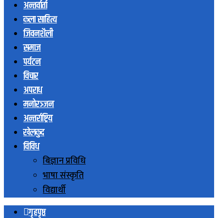
अन्तर्वार्ता
कला साहित्य
जिवनशैली
समाज
पर्यटन
विचार
अपराध
मनोरञ्जन
अन्तर्राष्ट्रिय
खेलकुद
विविध
बिज्ञान प्रविधि
भाषा संस्कृति
विद्यार्थी
गृहपृष्ठ