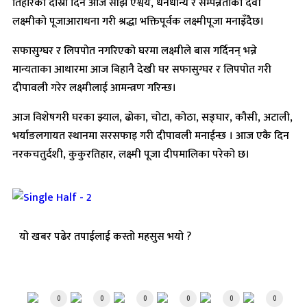
तिहारको दोस्रो दिन आज साँझ ऐश्वर्य, धनधान्य र सम्पन्नताकी देवी
लक्ष्मीको पूजाआराधना गरी श्रद्धा भक्तिपूर्वक लक्ष्मीपूजा मनाइँदैछ।
सफासुग्घर र लिपपोत नगरिएको घरमा लक्ष्मीले बास गर्दिनन् भन्ने
मान्यताका आधारमा आज बिहानै देखी घर सफासुग्घर र लिपपोत गरी
दीपावली गरेर लक्ष्मीलाई आमन्त्रण गरिन्छ।
आज विशेषगरी घरका झ्याल, ढोका, चोटा, कोठा, सङ्घार, कौसी, अटाली,
भर्याङलगायत स्थानमा सरसफाइ गरी दीपावली मनाईन्छ । आज एकै दिन
नरकचतुर्दशी, कुकुरतिहार, लक्ष्मी पूजा दीपमालिका परेको छ।
यो खबर पढेर तपाईलाई कस्तो महसुस भयो ?
Array
0
0
0
0
0
0