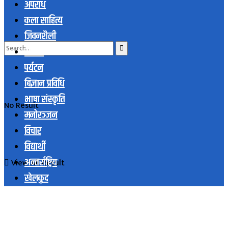
अपराध
कला साहित्य
जिवनशैली
समाज
पर्यटन
बिज्ञान प्रविधि
भाषा संस्कृति
No Result
मनोरञ्जन
विचार
विद्यार्थी
अन्तर्राष्ट्रिय
View All Result
खेलकुद