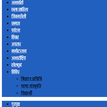
अन्तर्वार्ता
कला साहित्य
जिवनशैली
समाज
पर्यटन
विचार
अपराध
मनोरञ्जन
अन्तर्राष्ट्रिय
खेलकुद
विविध
बिज्ञान प्रविधि
भाषा संस्कृति
विद्यार्थी
गृहपृष्ठ