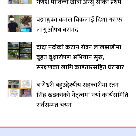
गणेश माविकी छात्रा अन्सु सार्की प्रथम
बझाङ्गका कमल विकलाई दिशा गराएर
लागु औषध बरामद
दोदा नदीको कटान रोक्न लालझाडीमा
वृहत् वृक्षारोपण अभियान सुरु,
संरक्षणका लागि काडेतारसहित घेराबार
बागेश्वरी बहुउद्देश्यीय सहकारीमा रतन
सिंह खडकाको नेतृत्वमा नयाँ कार्यसमिति
सर्वसम्मत चयन