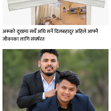
अरूको दुःखमा सधैँ अघि सर्ने दिलबहादुर अहिले आफ्नै
जीवनका लागि संघर्षरत