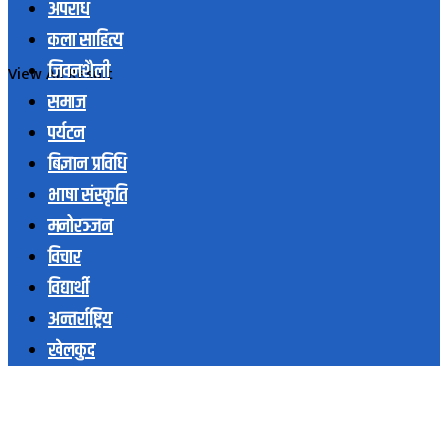
अपराध
कला साहित्य
जिवनशैली
View All Result
समाज
पर्यटन
बिज्ञान प्रविधि
भाषा संस्कृति
मनोरञ्जन
विचार
विद्यार्थी
अन्तर्राष्ट्रिय
खेलकुद