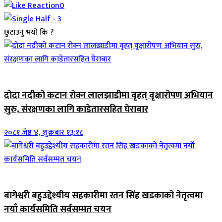
0
छुटाउनु भयो कि ?
जिवनशैली
दोदा नदीको कटान रोक्न लालझाडीमा वृहत् वृक्षारोपण अभियान
सुरु, संरक्षणका लागि काडेतारसहित घेराबार
२०८१ जेष्ठ ४, शुक्रबार १३:१८
जिवनशैली
बागेश्वरी बहुउद्देश्यीय सहकारीमा रतन सिंह खडकाको नेतृत्वमा
नयाँ कार्यसमिति सर्वसम्मत चयन