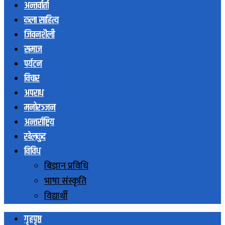
अन्तर्वार्ता
कला साहित्य
जिवनशैली
समाज
पर्यटन
विचार
अपराध
मनोरञ्जन
अन्तर्राष्ट्रिय
खेलकुद
विविध
बिज्ञान प्रविधि
भाषा संस्कृति
विद्यार्थी
गृहपृष्ठ