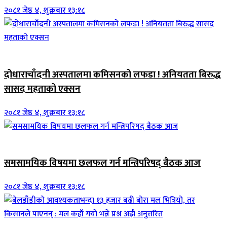
२०८१ जेष्ठ ४, शुक्रबार १३:१८
जिवनशैली
दोधाराचाँदनी अस्पतालमा कमिसनको लफडा ! अनियतता बिरुद्ध
सासद महताको एक्सन
२०८१ जेष्ठ ४, शुक्रबार १३:१८
ब्यानर समाचार
समसामयिक विषयमा छलफल गर्न मन्त्रिपरिषद् बैठक आज
२०८१ जेष्ठ ४, शुक्रबार १३:१८