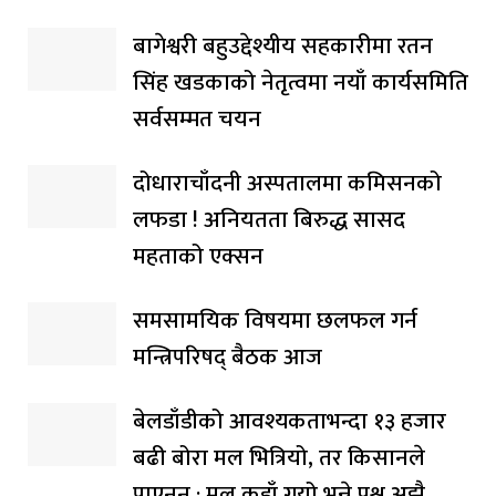
बागेश्वरी बहुउद्देश्यीय सहकारीमा रतन
सिंह खडकाको नेतृत्वमा नयाँ कार्यसमिति
सर्वसम्मत चयन
दोधाराचाँदनी अस्पतालमा कमिसनको
लफडा ! अनियतता बिरुद्ध सासद
महताको एक्सन
समसामयिक विषयमा छलफल गर्न
मन्त्रिपरिषद् बैठक आज
बेलडाँडीको आवश्यकताभन्दा १३ हजार
बढी बोरा मल भित्रियो, तर किसानले
पाएनन् : मल कहाँ गयो भन्ने प्रश्न अझै