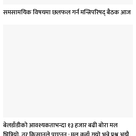
समसामयिक विषयमा छलफल गर्न मन्त्रिपरिषद् बैठक आज
बेलडाँडीको आवश्यकताभन्दा १३ हजार बढी बोरा मल
भित्रियो, तर किसानले पाएनन् : मल कहाँ गयो भन्ने प्रश्न अझै