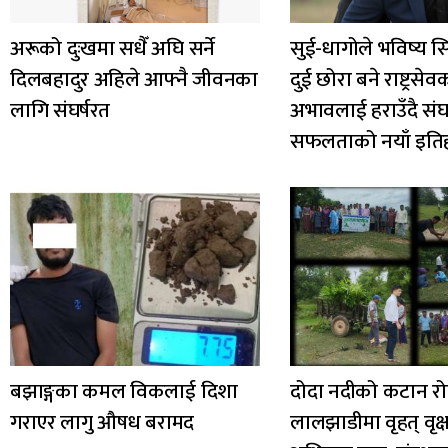
अरूको दुःखमा सधैँ अघि सर्ने
सुई-धागोले भविष्य स
दिलबहादुर अहिले आफ्नै जीवनका
दुई छोरा बने राष्ट्रसेव
लागि संघर्षरत
अभावलाई हराउँदै संघर्
सफलताको नयाँ इति
बझाङ्गका कमल विकलाई दिशा
दोदा नदीको कटान रो
गराएर लागु औषध बरामद
लालझाडीमा वृहत् वृक