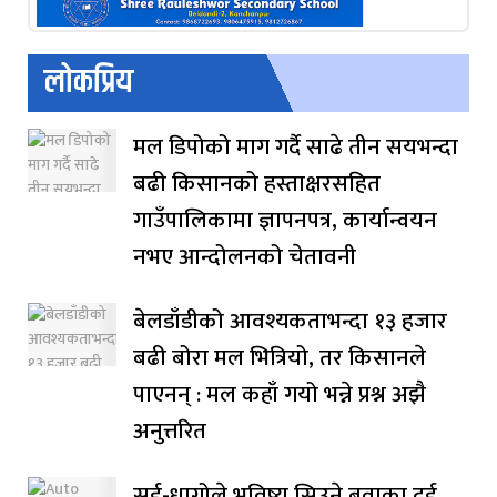
लोकप्रिय
मल डिपोको माग गर्दै साढे तीन सयभन्दा
बढी किसानको हस्ताक्षरसहित
गाउँपालिकामा ज्ञापनपत्र, कार्यान्वयन
नभए आन्दोलनको चेतावनी
बेलडाँडीको आवश्यकताभन्दा १३ हजार
बढी बोरा मल भित्रियो, तर किसानले
पाएनन् : मल कहाँ गयो भन्ने प्रश्न अझै
अनुत्तरित
सुई-धागोले भविष्य सिउने बुवाका दुई