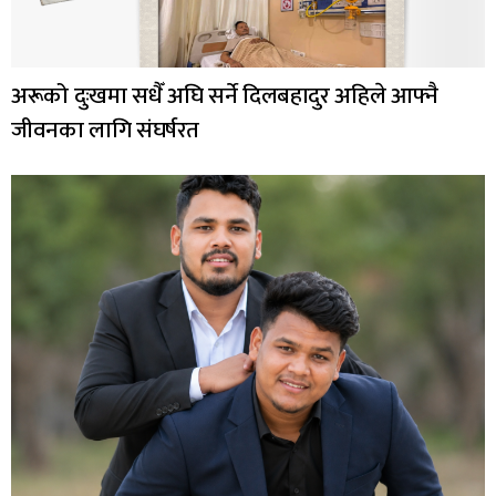
अरूको दुःखमा सधैँ अघि सर्ने दिलबहादुर अहिले आफ्नै
जीवनका लागि संघर्षरत