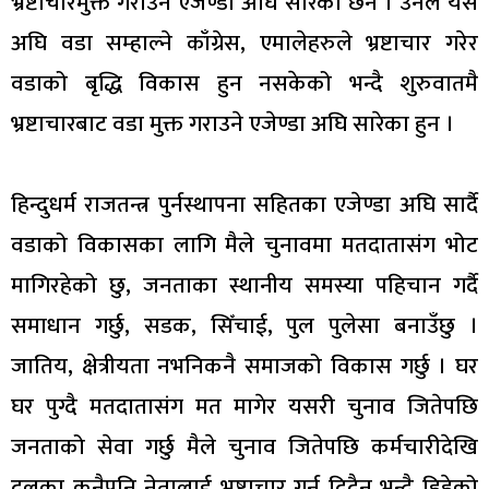
भ्रष्टाचारमुक्त गराउने एजेण्डा अघि सारेका छन । उनले यस
अघि वडा सम्हाल्ने काँग्रेस, एमालेहरुले भ्रष्टाचार गरेर
वडाको बृद्धि विकास हुन नसकेको भन्दै शुरुवातमै
भ्रष्टाचारबाट वडा मुक्त गराउने एजेण्डा अघि सारेका हुन ।
हिन्दुधर्म राजतन्त्र पुर्नस्थापना सहितका एजेण्डा अघि सार्दै
वडाको विकासका लागि मैले चुनावमा मतदातासंग भोट
मागिरहेको छु, जनताका स्थानीय समस्या पहिचान गर्दै
समाधान गर्छु, सडक, सिँचाई, पुल पुलेसा बनाउँछु ।
जातिय, क्षेत्रीयता नभनिकनै समाजको विकास गर्छु । घर
घर पुग्दै मतदातासंग मत मागेर यसरी चुनाव जितेपछि
जनताको सेवा गर्छु मैले चुनाव जितेपछि कर्मचारीदेखि
दलका कुनैपनि नेतालाई भ्रष्टाचार गर्न दिदैन भन्दै हिडेको