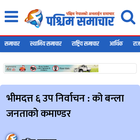
समाचार
स्थानिय समाचार
राष्ट्रिय समाचार
आर्थिक
राज
भीमदत्त ६ उप निर्वाचन : को बन्ला
जनताको कमाण्डर