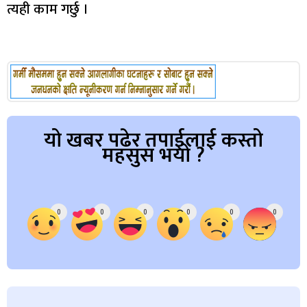
त्यही काम गर्छु ।
यो खबर पढेर तपाईलाई कस्तो
महसुस भयो ?
Array
0
0
0
0
0
0