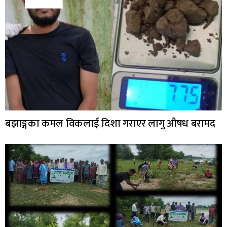
बझाङ्गका कमल विकलाई दिशा गराएर लागु औषध बरामद