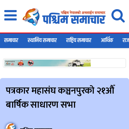
समाचार
स्थानिय समाचार
राष्ट्रिय समाचार
आर्थिक
राज
पत्रकार महासंघ कञ्चनपुरको २१औँ
बार्षिक साधारण सभा