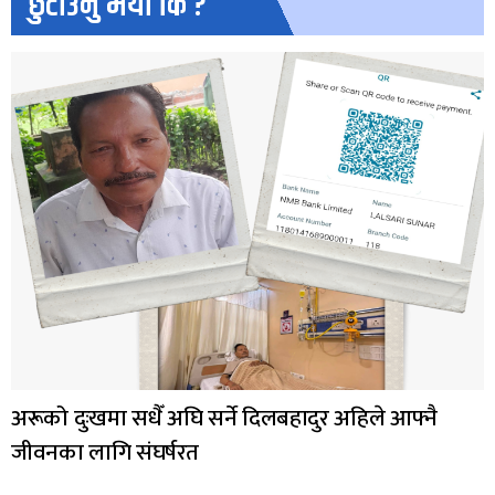
छुटाउनु भयो कि ?
अरूको दुःखमा सधैँ अघि सर्ने दिलबहादुर अहिले आफ्नै
जीवनका लागि संघर्षरत