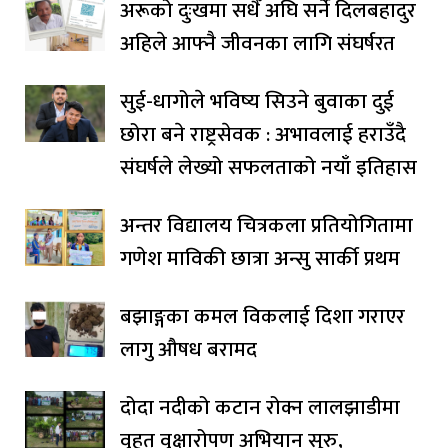
अरूको दुःखमा सधैँ अघि सर्ने दिलबहादुर
अहिले आफ्नै जीवनका लागि संघर्षरत
सुई-धागोले भविष्य सिउने बुवाका दुई
छोरा बने राष्ट्रसेवक : अभावलाई हराउँदै
संघर्षले लेख्यो सफलताको नयाँ इतिहास
अन्तर विद्यालय चित्रकला प्रतियोगितामा
गणेश माविकी छात्रा अन्सु सार्की प्रथम
बझाङ्गका कमल विकलाई दिशा गराएर
लागु औषध बरामद
दोदा नदीको कटान रोक्न लालझाडीमा
वृहत् वृक्षारोपण अभियान सुरु,