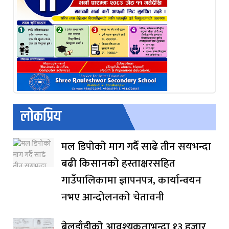
लोकप्रिय
मल डिपोको माग गर्दै साढे तीन सयभन्दा
बढी किसानको हस्ताक्षरसहित
गाउँपालिकामा ज्ञापनपत्र, कार्यान्वयन
नभए आन्दोलनको चेतावनी
बेलडाँडीको आवश्यकताभन्दा १३ हजार