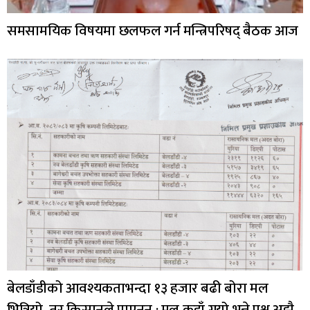
समसामयिक विषयमा छलफल गर्न मन्त्रिपरिषद् बैठक आज
बेलडाँडीको आवश्यकताभन्दा १३ हजार बढी बोरा मल
भित्रियो, तर किसानले पाएनन् : मल कहाँ गयो भन्ने प्रश्न अझै