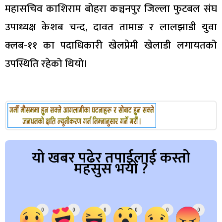
महासचिव काशिराम बोहरा कञ्चनपुर जिल्ला फुटबल संघ
उपाध्यक्ष केशब चन्द, दावत तामाङ र लालझाडी युवा
क्लब-११ का पदाधिकारी खेलप्रेमी खेलाडी लगायतको
उपस्थिति रहेको थियो।
यो खबर पढेर तपाईलाई कस्तो
महसुस भयो ?
Array
0
0
0
0
0
0