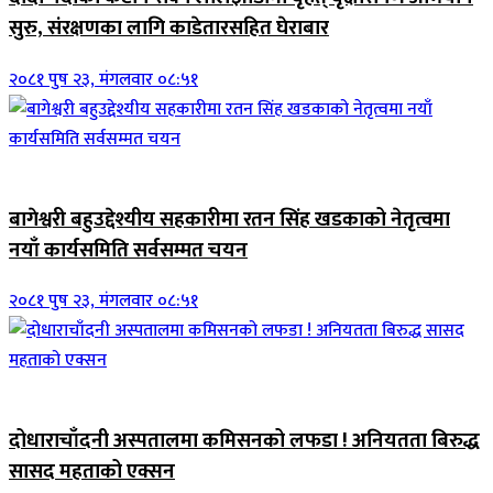
सुरु, संरक्षणका लागि काडेतारसहित घेराबार
२०८१ पुष २३, मंगलवार ०८:५१
जिवनशैली
बागेश्वरी बहुउद्देश्यीय सहकारीमा रतन सिंह खडकाको नेतृत्वमा
नयाँ कार्यसमिति सर्वसम्मत चयन
२०८१ पुष २३, मंगलवार ०८:५१
जिवनशैली
दोधाराचाँदनी अस्पतालमा कमिसनको लफडा ! अनियतता बिरुद्ध
सासद महताको एक्सन