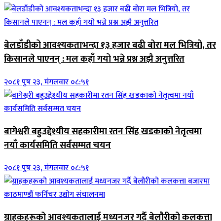
बेलडाँडीको आवश्यकताभन्दा १३ हजार बढी बोरा मल भित्रियो, तर
किसानले पाएनन् : मल कहाँ गयो भन्ने प्रश्न अझै अनुत्तरित
२०८१ पुष २३, मंगलवार ०८:५१
बागेश्वरी बहुउद्देश्यीय सहकारीमा रतन सिंह खडकाको नेतृत्वमा
नयाँ कार्यसमिति सर्वसम्मत चयन
२०८१ पुष २३, मंगलवार ०८:५१
ग्राहकहरूको आवश्यकतालाई मध्यनजर गर्दै बेलौरीको कलकत्ता