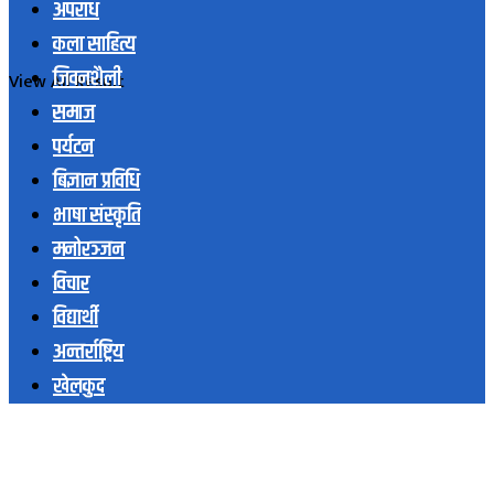
अपराध
कला साहित्य
जिवनशैली
View All Result
समाज
पर्यटन
बिज्ञान प्रविधि
भाषा संस्कृति
मनोरञ्जन
विचार
विद्यार्थी
अन्तर्राष्ट्रिय
खेलकुद