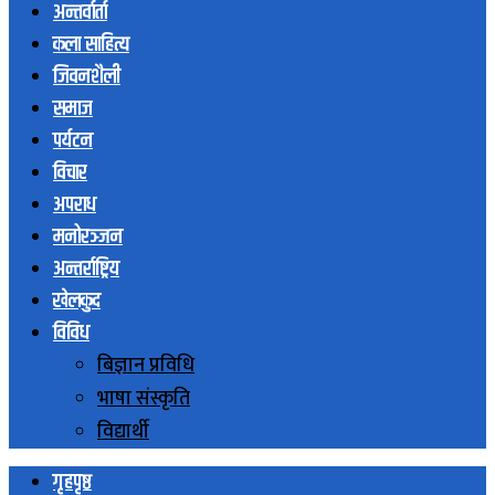
अन्तर्वार्ता
कला साहित्य
जिवनशैली
समाज
पर्यटन
विचार
अपराध
मनोरञ्जन
अन्तर्राष्ट्रिय
खेलकुद
विविध
बिज्ञान प्रविधि
भाषा संस्कृति
विद्यार्थी
गृहपृष्ठ