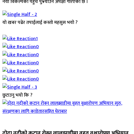
नयाँ विकल्पको पहुँच पु¥याउने अपेक्षा गरिएको छ ।
यो खबर पढेर तपाईलाई कस्तो महसुस भयो ?
Array
1
0
0
0
0
0
छुटाउनु भयो कि ?
जिवनशैली
दोदा नदीको कटान रोक्न लालझाडीमा वृहत् वृक्षारोपण अभियान