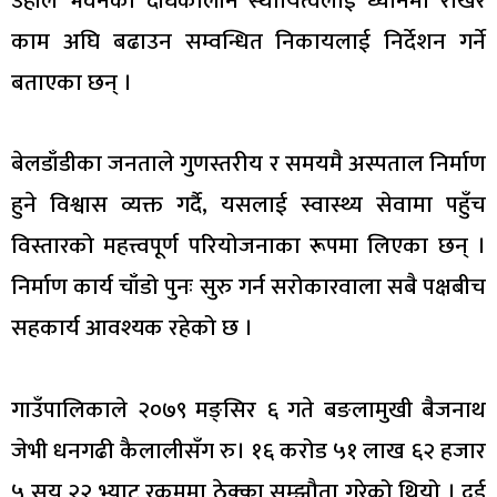
उहाँले भवनको दीर्घकालीन स्थायित्वलाई ध्यानमा राखेर
काम अघि बढाउन सम्वन्धित निकायलाई निर्देशन गर्ने
बताएका छन् ।
बेलडाँडीका जनताले गुणस्तरीय र समयमै अस्पताल निर्माण
हुने विश्वास व्यक्त गर्दै, यसलाई स्वास्थ्य सेवामा पहुँच
विस्तारको महत्त्वपूर्ण परियोजनाका रूपमा लिएका छन् ।
निर्माण कार्य चाँडो पुनः सुरु गर्न सरोकारवाला सबै पक्षबीच
सहकार्य आवश्यक रहेको छ ।
गाउँपालिकाले २०७९ मङ्सिर ६ गते बङलामुखी बैजनाथ
जेभी धनगढी कैलालीसँग रु। १६ करोड ५१ लाख ६२ हजार
५ सय २२ भ्याट रकममा ठेक्का सम्झौता गरेको थियो । दुई