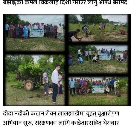
बझाङ्गका कमल विकलाई दिशा गराएर लागु औषध बरामद
दोदा नदीको कटान रोक्न लालझाडीमा वृहत् वृक्षारोपण
अभियान सुरु, संरक्षणका लागि काडेतारसहित घेराबार