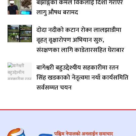
बझाङ्गका कमल विकलाई दिशा गराएर
लागु औषध बरामद
दोदा नदीको कटान रोक्न लालझाडीमा
वृहत् वृक्षारोपण अभियान सुरु,
संरक्षणका लागि काडेतारसहित घेराबार
बागेश्वरी बहुउद्देश्यीय सहकारीमा रतन
सिंह खडकाको नेतृत्वमा नयाँ कार्यसमिति
सर्वसम्मत चयन