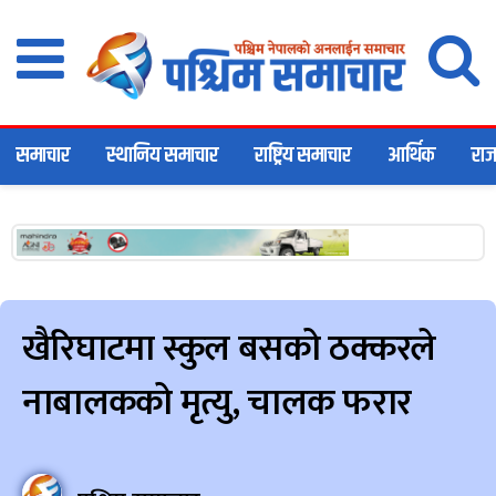
समाचार
स्थानिय समाचार
राष्ट्रिय समाचार
आर्थिक
राज
खैरिघाटमा स्कुल बसको ठक्करले
नाबालकको मृत्यु, चालक फरार