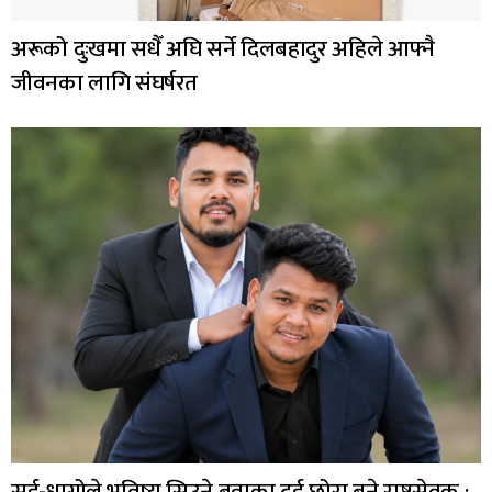
अरूको दुःखमा सधैँ अघि सर्ने दिलबहादुर अहिले आफ्नै
जीवनका लागि संघर्षरत
सुई-धागोले भविष्य सिउने बुवाका दुई छोरा बने राष्ट्रसेवक :