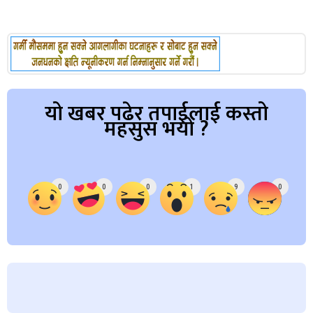
यो खबर पढेर तपाईलाई कस्तो
महसुस भयो ?
Array
0
0
0
1
9
0