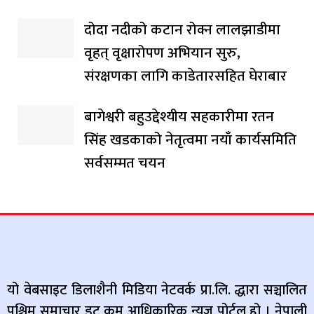
दोदा नदीको कटान रोक्न लालझाडीमा
वृहत् वृक्षारोपण अभियान सुरु,
संरक्षणका लागि काडेतारसहित घेराबार
बागेश्वरी बहुउद्देश्यीय सहकारीमा रतन
सिंह खडकाको नेतृत्वमा नयाँ कार्यसमिति
सर्वसम्मत चयन
यो वेबसाइट डिलाशैनी मिडिया नेटवर्क प्रा.लि. द्धारा सञ्चालित
पश्चिम समाचार डट कम आधिकारिक न्युज पोर्टल हो । नेपाली