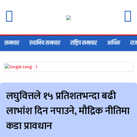
समाचार
स्थानिय समाचार
राष्ट्रिय समाचार
आर्थिक
राज
लघुवित्तले १५ प्रतिशतभन्दा बढी
लाभांश दिन नपाउने, मौद्रिक नीतिमा
कडा प्रावधान