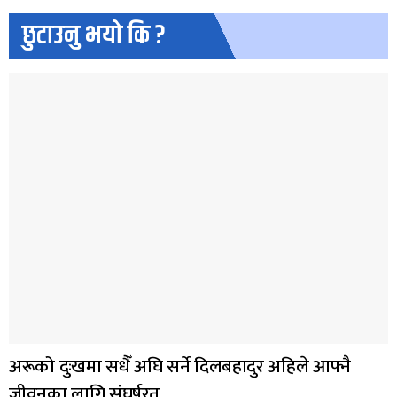
छुटाउनु भयो कि ?
अरूको दुःखमा सधैँ अघि सर्ने दिलबहादुर अहिले आफ्नै
जीवनका लागि संघर्षरत