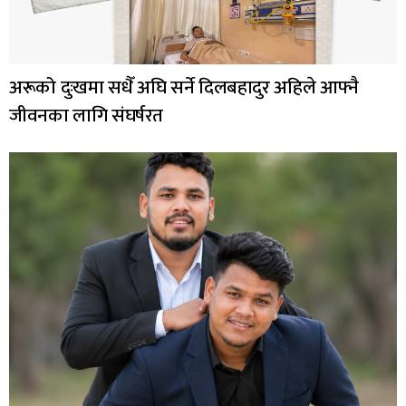
अरूको दुःखमा सधैँ अघि सर्ने दिलबहादुर अहिले आफ्नै
जीवनका लागि संघर्षरत