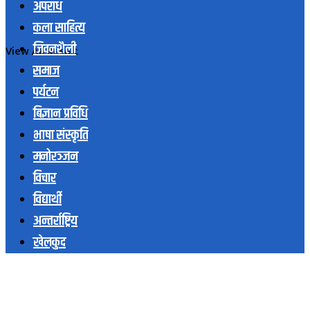
अपराध
कला साहित्य
जिवनशैली
View All Result
समाज
पर्यटन
बिज्ञान प्रविधि
भाषा संस्कृति
मनोरञ्जन
विचार
विद्यार्थी
अन्तर्राष्ट्रिय
खेलकुद