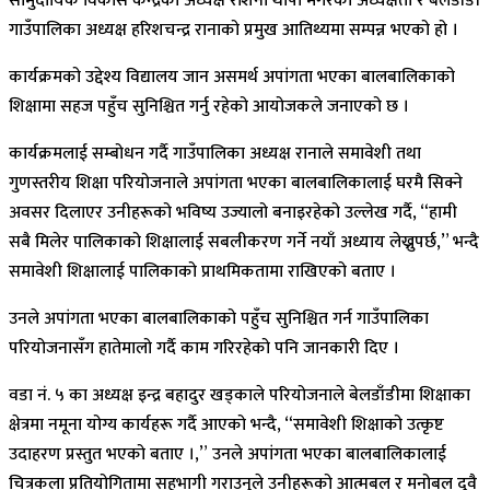
सामुदायिक विकास केन्द्रकी अध्यक्ष रोशना थापा मगरको अध्यक्षता र बेलडाँडी
गाउँपालिका अध्यक्ष हरिशचन्द्र रानाको प्रमुख आतिथ्यमा सम्पन्न भएको हो ।
कार्यक्रमको उद्देश्य विद्यालय जान असमर्थ अपांगता भएका बालबालिकाको
शिक्षामा सहज पहुँच सुनिश्चित गर्नु रहेको आयोजकले जनाएको छ ।
कार्यक्रमलाई सम्बोधन गर्दै गाउँपालिका अध्यक्ष रानाले समावेशी तथा
गुणस्तरीय शिक्षा परियोजनाले अपांगता भएका बालबालिकालाई घरमै सिक्ने
अवसर दिलाएर उनीहरूको भविष्य उज्यालो बनाइरहेको उल्लेख गर्दै, “हामी
सबै मिलेर पालिकाको शिक्षालाई सबलीकरण गर्ने नयाँ अध्याय लेख्नुपर्छ,” भन्दै
समावेशी शिक्षालाई पालिकाको प्राथमिकतामा राखिएको बताए ।
उनले अपांगता भएका बालबालिकाको पहुँच सुनिश्चित गर्न गाउँपालिका
परियोजनासँग हातेमालो गर्दै काम गरिरहेको पनि जानकारी दिए ।
वडा नं. ५ का अध्यक्ष इन्द्र बहादुर खड्काले परियोजनाले बेलडाँडीमा शिक्षाका
क्षेत्रमा नमूना योग्य कार्यहरू गर्दै आएको भन्दै, “समावेशी शिक्षाको उत्कृष्ट
उदाहरण प्रस्तुत भएको बताए ।,” उनले अपांगता भएका बालबालिकालाई
चित्रकला प्रतियोगितामा सहभागी गराउनुले उनीहरूको आत्मबल र मनोबल दुवै