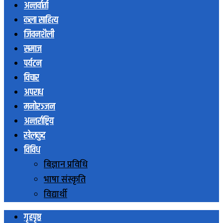
अन्तर्वार्ता
कला साहित्य
जिवनशैली
समाज
पर्यटन
विचार
अपराध
मनोरञ्जन
अन्तर्राष्ट्रिय
खेलकुद
विविध
बिज्ञान प्रविधि
भाषा संस्कृति
विद्यार्थी
गृहपृष्ठ