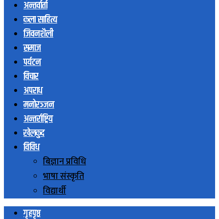
अन्तर्वार्ता
कला साहित्य
जिवनशैली
समाज
पर्यटन
विचार
अपराध
मनोरञ्जन
अन्तर्राष्ट्रिय
खेलकुद
विविध
बिज्ञान प्रविधि
भाषा संस्कृति
विद्यार्थी
गृहपृष्ठ