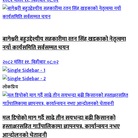
२०८२ मंसिर ११, बिहीबार ०८:०२
जिवनशैली
बागेश्वरी बहुउद्देश्यीय सहकारीमा रतन सिंह खडकाको नेतृत्वमा
नयाँ कार्यसमिति सर्वसम्मत चयन
२०८२ मंसिर ११, बिहीबार ०८:०२
लोकप्रिय
मल डिपोको माग गर्दै साढे तीन सयभन्दा बढी किसानको
हस्ताक्षरसहित गाउँपालिकामा ज्ञापनपत्र, कार्यान्वयन नभए
आन्दोलनको चेतावनी