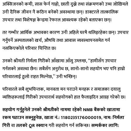
अक्सिजनको कमी, सास फेर्न गाह्रो, छाती दुख्ने तथा संक्रमणको उच्च जोखिमले
उनी दैनिक जीवन नै कठिन बनेको अवस्थामा छन्। डाक्टरले तात्कालिक
उपचार तथा विशेषज्ञ केन्द्रमा रेफरल आवश्यक रहेको बताएका छन्।
तर गम्भीर आर्थिक अभावका कारण उनी अहिले घरमै थलिइरहेका छन्। उपचार
गर्नुपर्ने अस्पतालको खर्च, औषधि तथा आवास व्यवस्थापनसमेत गर्न
नसकिएकोले परिवार चिन्तित छ।
उनको श्रीमती निर्मला गिरीको आँखामा आँसु उम्लन्छ, “हामीसँग उपचार
गर्नसक्ने अवस्था छैन। सबैसँग अनुरोध छ, सानो-सानो सहयोग भए पनि हाम्रो
परिवारलाई ठूलो राहत मिल्नेछ,” उनी भन्छिन्।
परिवारले सबै शुभचिन्तक, मानवता मन पराउने मनहरू र समाजका दयालु
व्यक्तिहरूलाई गिरीको उपचारार्थ सहयोगको हात फैलाइदिन आग्रह गरेको छ।
सहयोग गर्नुहुनेले उनको श्रीमतीको नाममा रहेको NMB बैंकको खातामा
रकम पठाउन सक्नुहुनेछ,
खाता नं.: 1180235176000019, नाम: निर्मला
गिरी
वा
तलको QR स्क्यान
गरी सहयोग गर्न सकिन्छ।
सम्पर्कका लागि: