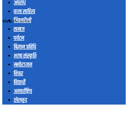
अपराध
कला साहित्य
जिवनशैली
View All Result
समाज
पर्यटन
बिज्ञान प्रविधि
भाषा संस्कृति
मनोरञ्जन
विचार
विद्यार्थी
अन्तर्राष्ट्रिय
खेलकुद