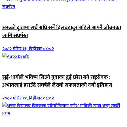
जिवनशैली
अरूको दुःखमा सधैँ अघि सर्ने दिलबहादुर अहिले आफ्नै जीवनका
लागि संघर्षरत
२०८२ मंसिर ११, बिहीबार ०८:०२
जिवनशैली
सुई-धागोले भविष्य सिउने बुवाका दुई छोरा बने राष्ट्रसेवक :
अभावलाई हराउँदै संघर्षले लेख्यो सफलताको नयाँ इतिहास
२०८२ मंसिर ११, बिहीबार ०८:०२
जिवनशैली