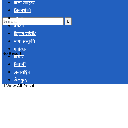
कला साहित्य
जिवनशैली
समाज
पर्यटन
बिज्ञान प्रविधि
भाषा संस्कृति
मनोरञ्जन
No Result
विचार
विद्यार्थी
अन्तर्राष्ट्रिय
खेलकुद
View All Result