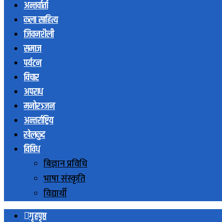
अन्तर्वार्ता
कला साहित्य
जिवनशैली
समाज
पर्यटन
विचार
अपराध
मनोरञ्जन
अन्तर्राष्ट्रिय
खेलकुद
विविध
बिज्ञान प्रविधि
भाषा संस्कृति
विद्यार्थी
गृहपृष्ठ