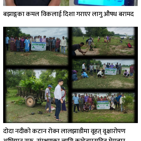
बझाङ्गका कमल विकलाई दिशा गराएर लागु औषध बरामद
दोदा नदीको कटान रोक्न लालझाडीमा वृहत् वृक्षारोपण
अभियान सुरु, संरक्षणका लागि काडेतारसहित घेराबार