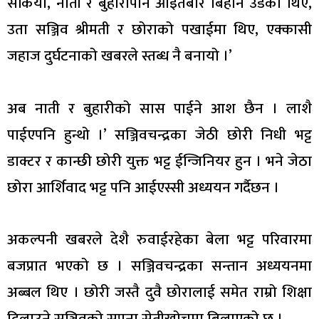
सकियो, नाती र बुहारीपनि आइतबार बिहानै उडेका थिए,
उता सञ्जिव श्रीमती र छोराको पखाईमा थिए, एक्कासी
जहाज दुर्घटनाको खबरले स्तब्ध नै बनायो ।’
अब नाती र बुहारीको सास पाईने आश छैन । लाशै
पाईएपनि हुन्थो ।’ सञ्जिवचन्द्रका जेठी छोरी निधी भट्ट
डाक्टर र कान्छी छोरी युक्त भट्ट ईन्जिनियर हुन । भने जेठा
छोरा आर्शिवाद भट्ट पनि आईएस्सी अध्ययन गर्दैछन ।
अकल्पनी खबरले देशै रुवाईरहेका बेला भट्ट परिवारमा
बजप्रात भएको छ । सञ्जिवचन्द्रका सन्तान अध्ययनमा
अब्बल थिए । छोरी जस्तै दुवै छोरालाई समेत राम्रो शिक्षा
दिलाउने सञ्चिवको सपना सेतीखोचमा बिलाएको छ ।