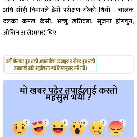
अघि सोही विमानले डेमो परीक्षण गरेको थियो । चालक
दलका कमल केसी, अन्जु खतिवडा, सृजना होगचुन,
ओसिन आले(मगर) थिए ।
यो खबर पढेर तपाईलाई कस्तो
महसुस भयो ?
Array
0
0
0
0
0
0