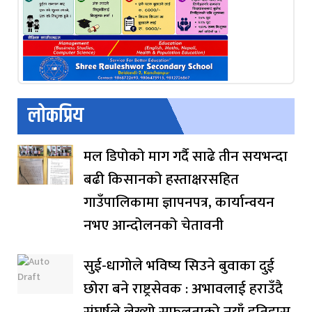
लोकप्रिय
मल डिपोको माग गर्दै साढे तीन सयभन्दा
बढी किसानको हस्ताक्षरसहित
गाउँपालिकामा ज्ञापनपत्र, कार्यान्वयन
नभए आन्दोलनको चेतावनी
सुई-धागोले भविष्य सिउने बुवाका दुई
छोरा बने राष्ट्रसेवक : अभावलाई हराउँदै
संघर्षले लेख्यो सफलताको नयाँ इतिहास