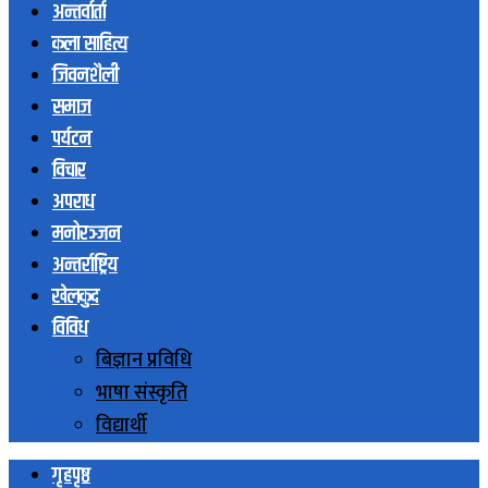
अन्तर्वार्ता
कला साहित्य
जिवनशैली
समाज
पर्यटन
विचार
अपराध
मनोरञ्जन
अन्तर्राष्ट्रिय
खेलकुद
विविध
बिज्ञान प्रविधि
भाषा संस्कृति
विद्यार्थी
गृहपृष्ठ