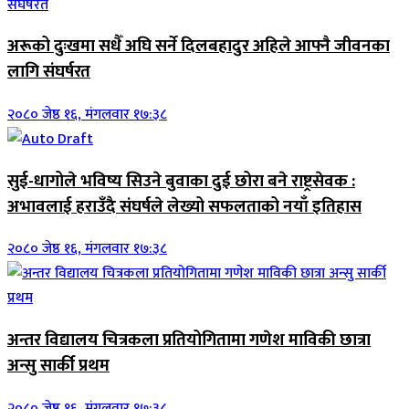
अरूको दुःखमा सधैँ अघि सर्ने दिलबहादुर अहिले आफ्नै जीवनका
लागि संघर्षरत
२०८० जेष्ठ १६, मंगलवार १७:३८
सुई-धागोले भविष्य सिउने बुवाका दुई छोरा बने राष्ट्रसेवक :
अभावलाई हराउँदै संघर्षले लेख्यो सफलताको नयाँ इतिहास
२०८० जेष्ठ १६, मंगलवार १७:३८
अन्तर विद्यालय चित्रकला प्रतियोगितामा गणेश माविकी छात्रा
अन्सु सार्की प्रथम
२०८० जेष्ठ १६, मंगलवार १७:३८