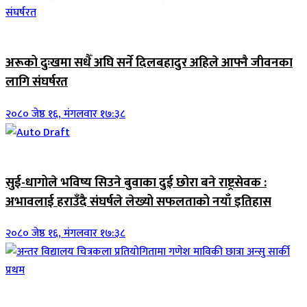
जिवनशैली
अरूको दुःखमा सधैँ अघि सर्ने दिलबहादुर अहिले आफ्नै जीवनका
लागि संघर्षरत
२०८० जेष्ठ १६, मंगलवार १७:३८
जिवनशैली
सुई-धागोले भविष्य सिउने बुवाका दुई छोरा बने राष्ट्रसेवक :
अभावलाई हराउँदै संघर्षले लेख्यो सफलताको नयाँ इतिहास
२०८० जेष्ठ १६, मंगलवार १७:३८
जिवनशैली