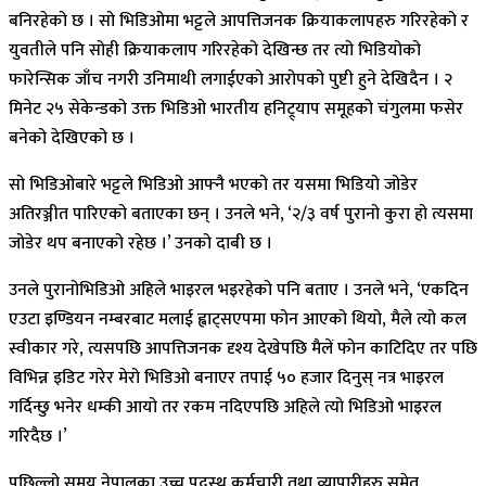
बनिरहेको छ । सो भिडिओमा भट्टले आपत्तिजनक क्रियाकलापहरु गरिरहेको र
युवतीले पनि सोही क्रियाकलाप गरिरहेको देखिन्छ तर त्यो भिडियोको
फारेन्सिक जाँच नगरी उनिमाथी लगाईएको आरोपको पुष्टी हुने देखिदैन । २
मिनेट २५ सेकेन्डको उक्त भिडिओ भारतीय हनिट्र्याप समूहको चंगुलमा फसेर
बनेको देखिएको छ ।
सो भिडिओबारे भट्टले भिडिओ आफ्नै भएको तर यसमा भिडियो जोडेर
अतिरञ्जीत पारिएको बताएका छन् । उनले भने, ‘२/३ वर्ष पुरानो कुरा हो त्यसमा
जोडेर थप बनाएको रहेछ ।’ उनको दाबी छ ।
उनले पुरानोभिडिओ अहिले भाइरल भइरहेको पनि बताए । उनले भने, ‘एकदिन
एउटा इण्डियन नम्बरबाट मलाई ह्वाट्सएपमा फोन आएको थियो, मैले त्यो कल
स्वीकार गरे, त्यसपछि आपत्तिजनक दृश्य देखेपछि मैलें फोन काटिदिए तर पछि
विभिन्न इडिट गरेर मेरो भिडिओ बनाएर तपाई ५० हजार दिनुस् नत्र भाइरल
गर्दिन्छु भनेर धम्की आयो तर रकम नदिएपछि अहिले त्यो भिडिओ भाइरल
गरिदैछ ।’
पछिल्लो समय नेपालका उच्च पदस्थ कर्मचारी तथा व्यापारीहरु समेत