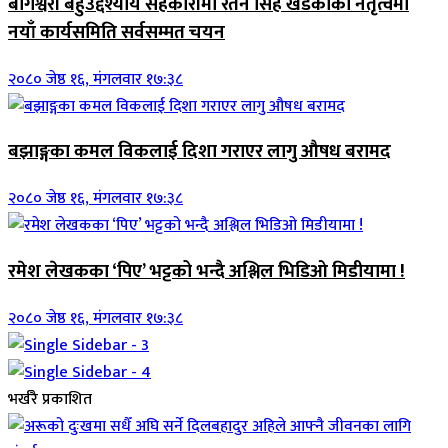
बागेश्वरी बहुउद्देश्यीय सहकारीमा रतन सिंह खडकाको नेतृत्वमा
नयाँ कार्यसमिति सर्वसम्मत चयन
२०८० जेष्ठ १६, मंगलवार १७:३८
बझाङ्गका कमल विकलाई दिशा गराएर लागु औषध बरामद
२०८० जेष्ठ १६, मंगलवार १७:३८
रमेश लेखकका ‘पिए’ भट्टको भन्दै अश्लिल भिडिओ मिडीयामा !
२०८० जेष्ठ १६, मंगलवार १७:३८
भर्खरै प्रकाशित