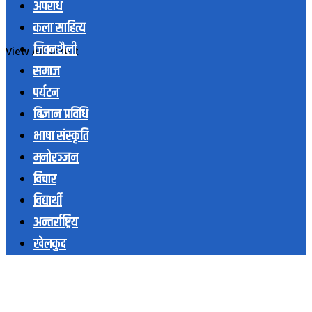
अपराध
कला साहित्य
जिवनशैली
View All Result
समाज
पर्यटन
बिज्ञान प्रविधि
भाषा संस्कृति
मनोरञ्जन
विचार
विद्यार्थी
अन्तर्राष्ट्रिय
खेलकुद