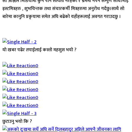
सो अश्लिल भिडियोमा कुनै पनि सत्यता नरहेको र भ्रममा नपर्न सम्पुर्ण साथीभाई
इस्टमित्रहरु , शुभचिन्तक तथा संचारकर्मी मित्रहरुमा अनुरोध गर्दछु।साथै सो
बारेमा कानुनि प्रकृयामा समेत अघि बढेको यहाँहरूलाई अवगत गराउदछु ।
यो खबर पढेर तपाईलाई कस्तो महसुस भयो ?
Array
0
0
0
0
0
0
छुटाउनु भयो कि ?