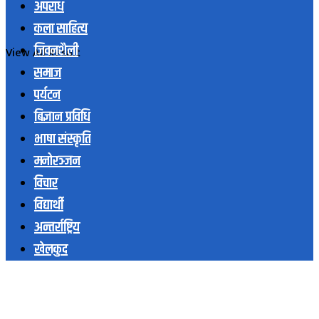
अपराध
कला साहित्य
जिवनशैली
View All Result
समाज
पर्यटन
बिज्ञान प्रविधि
भाषा संस्कृति
मनोरञ्जन
विचार
विद्यार्थी
अन्तर्राष्ट्रिय
खेलकुद