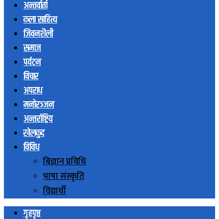
अन्तर्वार्ता
कला साहित्य
जिवनशैली
समाज
पर्यटन
विचार
अपराध
मनोरञ्जन
अन्तर्राष्ट्रिय
खेलकुद
विविध
बिज्ञान प्रविधि
भाषा संस्कृति
विद्यार्थी
गृहपृष्ठ