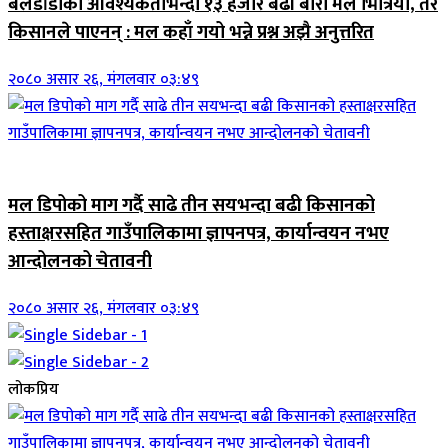
बेलडाँडीको आवश्यकताभन्दा १३ हजार बढी बोरा मल भित्रियो, तर
किसानले पाएनन् : मल कहाँ गयो भन्ने प्रश्न अझै अनुत्तरित
२०८० असार २६, मंगलवार ०३:४९
जिवनशैली
मल डिपोको माग गर्दै साढे तीन सयभन्दा बढी किसानको
हस्ताक्षरसहित गाउँपालिकामा ज्ञापनपत्र, कार्यान्वयन नभए
आन्दोलनको चेतावनी
२०८० असार २६, मंगलवार ०३:४९
लोकप्रिय