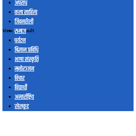
अपराध
कला साहित्य
जिवनशैली
समाज
View All Result
पर्यटन
बिज्ञान प्रविधि
भाषा संस्कृति
मनोरञ्जन
विचार
विद्यार्थी
अन्तर्राष्ट्रिय
खेलकुद