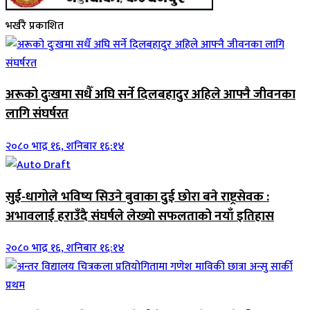
भर्खरै प्रकाशित
अरूको दुःखमा सधैँ अघि सर्ने दिलबहादुर अहिले आफ्नै जीवनका
लागि संघर्षरत
२०८० भाद्र १६, शनिबार १६:१४
सुई-धागोले भविष्य सिउने बुवाका दुई छोरा बने राष्ट्रसेवक :
अभावलाई हराउँदै संघर्षले लेख्यो सफलताको नयाँ इतिहास
२०८० भाद्र १६, शनिबार १६:१४