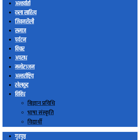
अन्तर्वार्ता
कला साहित्य
जिवनशैली
समाज
पर्यटन
विचार
अपराध
मनोरञ्जन
अन्तर्राष्ट्रिय
खेलकुद
विविध
बिज्ञान प्रविधि
भाषा संस्कृति
विद्यार्थी
गृहपृष्ठ