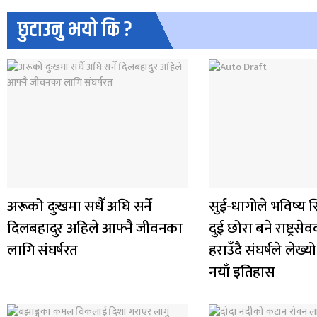
छुटाउनु भयो कि ?
अरूको दुःखमा सधैँ अघि सर्ने
सुई-धागोले भविष्य स
दिलबहादुर अहिले आफ्नै जीवनका
दुई छोरा बने राष्ट्र
लागि संघर्षरत
हराउँदै संघर्षले ले
नयाँ इतिहास