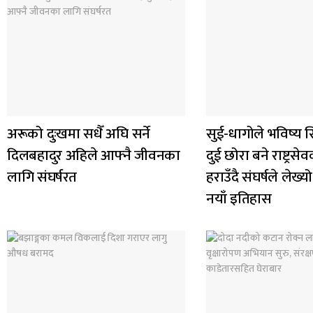
अरूको दुःखमा सधैँ अघि सर्ने
सुई-धागोले भविष्य स
दिलबहादुर अहिले आफ्नै जीवनका
दुई छोरा बने राष्ट्र
लागि संघर्षरत
हराउँदै संघर्षले ले
नयाँ इतिहास