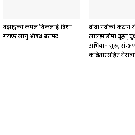
बझाङ्गका कमल विकलाई दिशा
दोदा नदीको कटान र
गराएर लागु औषध बरामद
लालझाडीमा वृहत् वृक
अभियान सुरु, संरक्
काडेतारसहित घेराबा