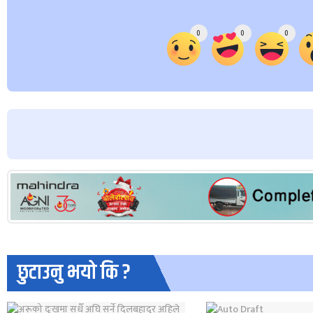
Array
0
0
0
छुटाउनु भयो कि ?