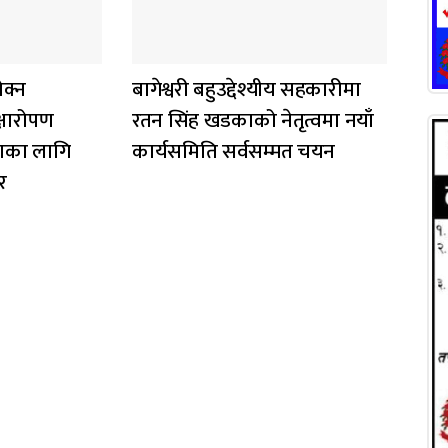
ोक्न
बागेश्वरी बहुउद्देश्यीय सहकारीमा
्षारोपण
रतन सिंह खडकाको नेतृत्वमा नयाँ
षणका लागि
कार्यसमिति सर्वसम्मत चयन
र