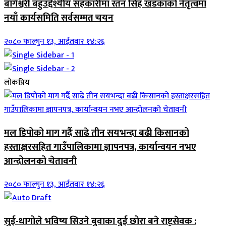
बागेश्वरी बहुउद्देश्यीय सहकारीमा रतन सिंह खडकाको नेतृत्वमा
नयाँ कार्यसमिति सर्वसम्मत चयन
२०८० फाल्गुन १३, आईतवार १४:२६
लोकप्रिय
मल डिपोको माग गर्दै साढे तीन सयभन्दा बढी किसानको
हस्ताक्षरसहित गाउँपालिकामा ज्ञापनपत्र, कार्यान्वयन नभए
आन्दोलनको चेतावनी
२०८० फाल्गुन १३, आईतवार १४:२६
सुई-धागोले भविष्य सिउने बुवाका दुई छोरा बने राष्ट्रसेवक :