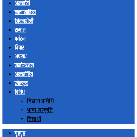
अन्तर्वार्ता
कला साहित्य
जिवनशैली
समाज
पर्यटन
विचार
अपराध
मनोरञ्जन
अन्तर्राष्ट्रिय
खेलकुद
विविध
बिज्ञान प्रविधि
भाषा संस्कृति
विद्यार्थी
गृहपृष्ठ