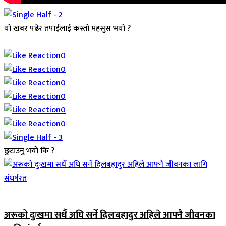
यो खबर पढेर तपाईलाई कस्तो महसुस भयो ?
Array
0
0
0
0
0
0
छुटाउनु भयो कि ?
जिवनशैली
अरूको दुःखमा सधैँ अघि सर्ने दिलबहादुर अहिले आफ्नै जीवनका