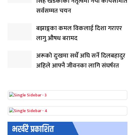
सिंह खडकाको नेतृत्वमा नयाँ कार्यसमिति
सर्वसम्मत चयन
बझाङ्गका कमल विकलाई दिशा गराएर
लागु औषध बरामद
अरूको दुःखमा सधैँ अघि सर्ने दिलबहादुर
अहिले आफ्नै जीवनका लागि संघर्षरत
भर्खरै प्रकाशित