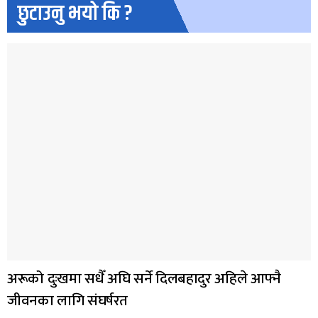
छुटाउनु भयो कि ?
अरूको दुःखमा सधैँ अघि सर्ने दिलबहादुर अहिले आफ्नै
जीवनका लागि संघर्षरत