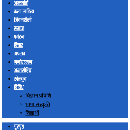
अन्तर्वार्ता
कला साहित्य
जिवनशैली
समाज
पर्यटन
विचार
अपराध
मनोरञ्जन
अन्तर्राष्ट्रिय
खेलकुद
विविध
बिज्ञान प्रविधि
भाषा संस्कृति
विद्यार्थी
गृहपृष्ठ