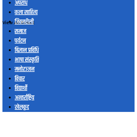
अपराध
कला साहित्य
जिवनशैली
View All Result
समाज
पर्यटन
बिज्ञान प्रविधि
भाषा संस्कृति
मनोरञ्जन
विचार
विद्यार्थी
अन्तर्राष्ट्रिय
खेलकुद