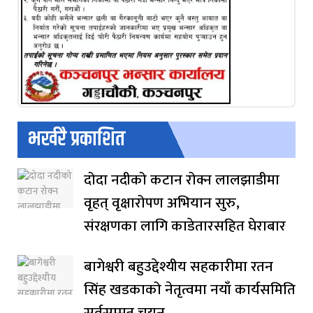
भर्खरै प्रकाशित
दोदा नदीको कटान रोक्न लालझाडीमा
वृहत् वृक्षारोपण अभियान सुरु,
संरक्षणका लागि काडेतारसहित घेराबार
बागेश्वरी बहुउद्देश्यीय सहकारीमा रतन
सिंह खडकाको नेतृत्वमा नयाँ कार्यसमिति
सर्वसम्मत चयन