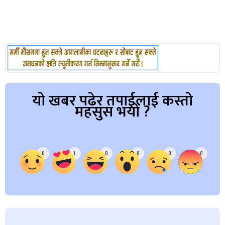
यो खबर पढेर तपाईलाई कस्तो
महसुस भयो ?
Array
0
1
0
0
0
0