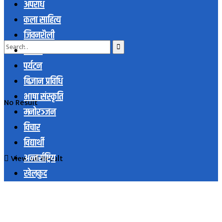
अपराध
कला साहित्य
जिवनशैली
समाज
पर्यटन
बिज्ञान प्रविधि
भाषा संस्कृति
No Result
मनोरञ्जन
विचार
विद्यार्थी
अन्तर्राष्ट्रिय
View All Result
खेलकुद