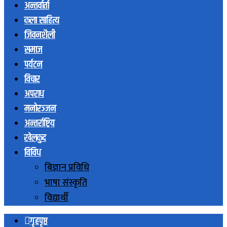
अन्तर्वार्ता
कला साहित्य
जिवनशैली
समाज
पर्यटन
विचार
अपराध
मनोरञ्जन
अन्तर्राष्ट्रिय
खेलकुद
विविध
बिज्ञान प्रविधि
भाषा संस्कृति
विद्यार्थी
गृहपृष्ठ