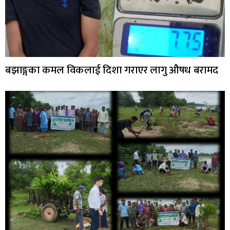
बझाङ्गका कमल विकलाई दिशा गराएर लागु औषध बरामद