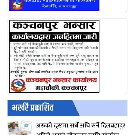
भर्खरै प्रकाशित
अरूको दुःखमा सधैँ अघि सर्ने दिलबहादुर