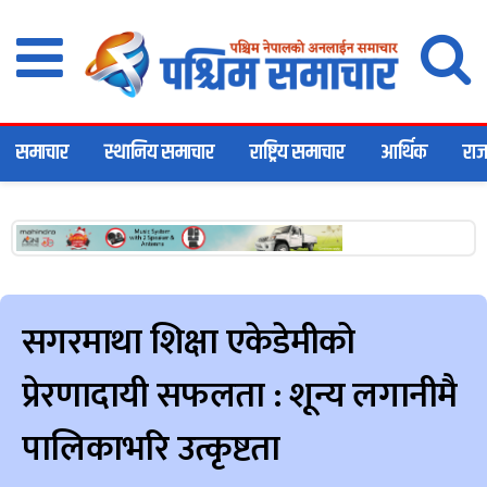
समाचार
स्थानिय समाचार
राष्ट्रिय समाचार
आर्थिक
राज
सगरमाथा शिक्षा एकेडेमीको
प्रेरणादायी सफलता : शून्य लगानीमै
पालिकाभरि उत्कृष्टता