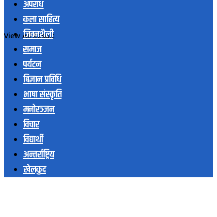
अपराध
कला साहित्य
जिवनशैली
View All Result
समाज
पर्यटन
बिज्ञान प्रविधि
भाषा संस्कृति
मनोरञ्जन
विचार
विद्यार्थी
अन्तर्राष्ट्रिय
खेलकुद