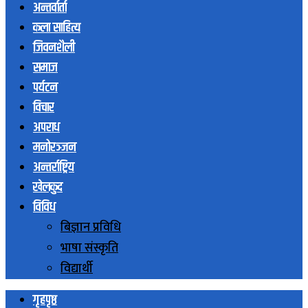
अन्तर्वार्ता
कला साहित्य
जिवनशैली
समाज
पर्यटन
विचार
अपराध
मनोरञ्जन
अन्तर्राष्ट्रिय
खेलकुद
विविध
बिज्ञान प्रविधि
भाषा संस्कृति
विद्यार्थी
गृहपृष्ठ