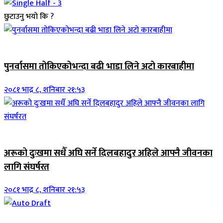
छुटाउनु भयो कि ?
जिवनशैली
पुनर्वासमा तोकिएकोभन्दा बढी भाडा लिने अटो कारबाहीमा
२०८१ भाद्र ८, शनिबार २१:५३
जिवनशैली
अरूको दुःखमा सधैँ अघि सर्ने दिलबहादुर अहिले आफ्नै जीवनका
लागि संघर्षरत
२०८१ भाद्र ८, शनिबार २१:५३
जिवनशैली