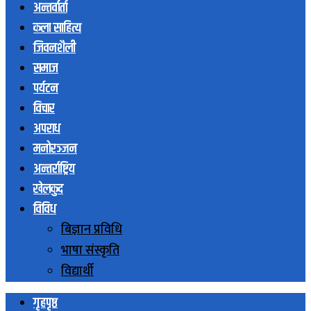
अन्तर्वार्ता
कला साहित्य
जिवनशैली
समाज
पर्यटन
विचार
अपराध
मनोरञ्जन
अन्तर्राष्ट्रिय
खेलकुद
विविध
बिज्ञान प्रविधि
भाषा संस्कृति
विद्यार्थी
गृहपृष्ठ