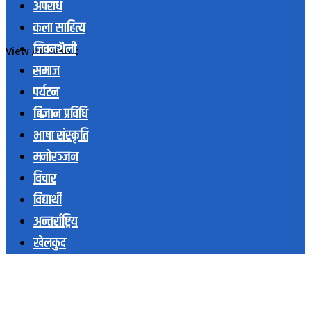
अपराध
कला साहित्य
जिवनशैली
View All Result
समाज
पर्यटन
बिज्ञान प्रविधि
भाषा संस्कृति
मनोरञ्जन
विचार
विद्यार्थी
अन्तर्राष्ट्रिय
खेलकुद