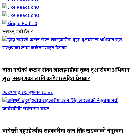
0
0
छुटाउनु भयो कि ?
जिवनशैली
दोदा नदीको कटान रोक्न लालझाडीमा वृहत् वृक्षारोपण अभियान
सुरु, संरक्षणका लागि काडेतारसहित घेराबार
२०८१ भाद्र १९, बुधबार १७:०८
जिवनशैली
बागेश्वरी बहुउद्देश्यीय सहकारीमा रतन सिंह खडकाको नेतृत्वमा