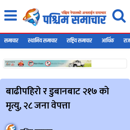
समाचार
स्थानिय समाचार
राष्ट्रिय समाचार
आर्थिक
राज
बाढीपहिरो र डुबानबाट २१७ को
मृत्यु, २८ जना वेपत्ता