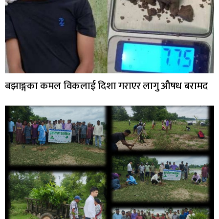
बझाङ्गका कमल विकलाई दिशा गराएर लागु औषध बरामद