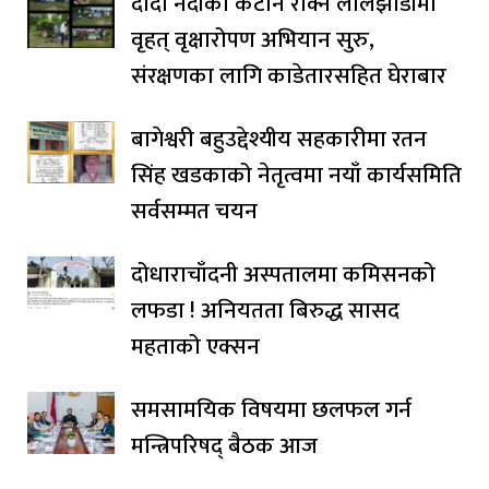
दोदा नदीको कटान रोक्न लालझाडीमा
वृहत् वृक्षारोपण अभियान सुरु,
संरक्षणका लागि काडेतारसहित घेराबार
बागेश्वरी बहुउद्देश्यीय सहकारीमा रतन
सिंह खडकाको नेतृत्वमा नयाँ कार्यसमिति
सर्वसम्मत चयन
दोधाराचाँदनी अस्पतालमा कमिसनको
लफडा ! अनियतता बिरुद्ध सासद
महताको एक्सन
समसामयिक विषयमा छलफल गर्न
मन्त्रिपरिषद् बैठक आज