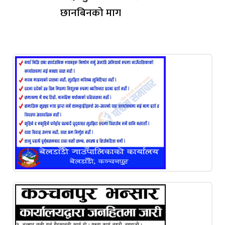
छानबिनको माग