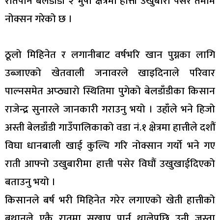
रातपनि बेलडाँडी २ भुर्षा क्षेत्रमा हात्ती उखुबारी पसेर तमाम
नोक्सन गरेको छ ।
ठूलो मिहिनेत र लगानीबाट वर्षभरि खान पुग्नका लागि
उब्जाएको खेतवाली जनावरले खाइदिनाले परिवार
पाल्नसमेत अप्ठ्यारो स्थितिमा पुगेको बेलडाँडीका किसान
राजेन्द्र सुनारले जानकारी गराउनु भयो । उहाँले भने हिजो
अस्ती बेलडाँडी गाउँपालिकाको वडा नं.१ क्षेत्रमा हात्तीले दशौं
विघा धानबाली खाई कुल्चि गरि नोक्सान गर्यो भने गए
राती आफ्नो उखुबारीमा हात्ती पसेर विघौं उखुखाईदिएको
बताउनु भयो ।
किसानले बर्ष भरी मिहिनेत गरेर लगाएको खेती हात्तीको
बथानले एकै रातमा सखाप पार्न थालेपछि उनी जस्ता