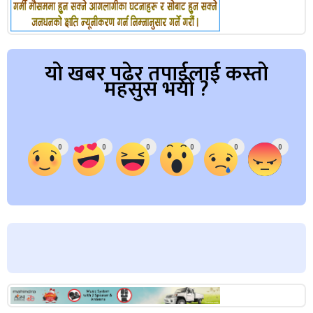
यो खबर पढेर तपाईलाई कस्तो
महसुस भयो ?
Array
0
0
0
0
0
0