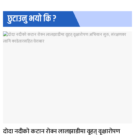
छुटाउनु भयो कि ?
दोदा नदीको कटान रोक्न लालझाडीमा वृहत् वृक्षारोपण