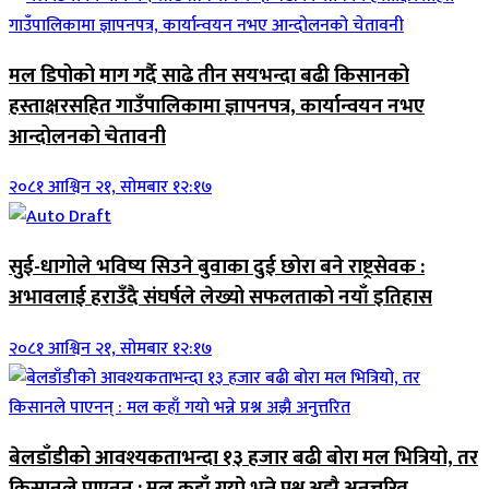
मल डिपोको माग गर्दै साढे तीन सयभन्दा बढी किसानको
हस्ताक्षरसहित गाउँपालिकामा ज्ञापनपत्र, कार्यान्वयन नभए
आन्दोलनको चेतावनी
२०८१ आश्विन २१, सोमबार १२:१७
सुई-धागोले भविष्य सिउने बुवाका दुई छोरा बने राष्ट्रसेवक :
अभावलाई हराउँदै संघर्षले लेख्यो सफलताको नयाँ इतिहास
२०८१ आश्विन २१, सोमबार १२:१७
बेलडाँडीको आवश्यकताभन्दा १३ हजार बढी बोरा मल भित्रियो, तर
किसानले पाएनन् : मल कहाँ गयो भन्ने प्रश्न अझै अनुत्तरित