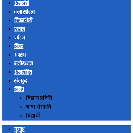
अन्तर्वार्ता
कला साहित्य
जिवनशैली
समाज
पर्यटन
विचार
अपराध
मनोरञ्जन
अन्तर्राष्ट्रिय
खेलकुद
विविध
बिज्ञान प्रविधि
भाषा संस्कृति
विद्यार्थी
गृहपृष्ठ