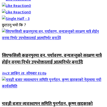
0
0
छुटाउनु भयो कि ?
जिवनशैली
सिएफसिसी कञ्चनपुरमा वन, पर्यावरण, वन्यजन्तुको सरक्षण मात्रै
होईन वनमा निर्भर उपभोक्तालाई आत्मनिर्भर बनाउँदै
२०८१ आश्विन २१, सोमबार १२:१७
आर्थिक
चवन्नी बजार व्यवस्थापन समिति पुनर्गठन, कृष्ण खड्काको