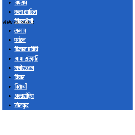
अपराध
कला साहित्य
जिवनशैली
View All Result
समाज
पर्यटन
बिज्ञान प्रविधि
भाषा संस्कृति
मनोरञ्जन
विचार
विद्यार्थी
अन्तर्राष्ट्रिय
खेलकुद