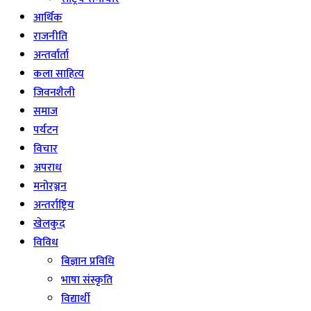
आर्थिक
राजनीति
अन्तर्वार्ता
कला साहित्य
जिवनशैली
समाज
पर्यटन
विचार
अपराध
मनोरञ्जन
अन्तर्राष्ट्रिय
खेलकुद
विविध
बिज्ञान प्रविधि
भाषा संस्कृति
विद्यार्थी