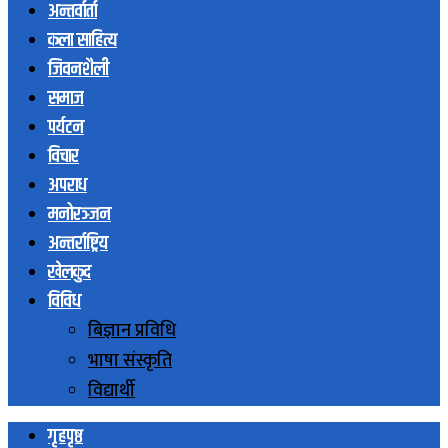
अन्तर्वार्ता
कला साहित्य
जिवनशैली
समाज
पर्यटन
विचार
अपराध
मनोरञ्जन
अन्तर्राष्ट्रिय
खेलकुद
विविध
बिज्ञान प्रविधि
भाषा संस्कृति
विद्यार्थी
गृहपृष्ठ