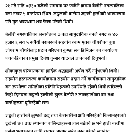
२१ गते राति ०१ः३० बजेको समयमा घर फर्कने क्रममा बेलौरी नगरपालिका
वडा नम्बर ५ बन्तरिया स्थित जङ्गलको बाटोमा जङ्गली हात्तीको आक्रमणमा
परी मृत अवस्थामा शव फेला परेको थियो।
बेलौरी नगरपालिका अन्तर्गतका ७ वटा सामुदायिक वनले नगद रु ४०
हजार ६ सय ५ रूपैयाँ बराबरको सहयोग रकम मृतक चौधरीका बुवा
जोगराम चौधरीलाई प्रदान गरिएको कुण्डा सव डिभिजन वन कार्यालय
पचकडियाका प्रमुख दिनेश कुमार यादवले जानकारी दिनुभयो।
शोकाकुल परिवारजनमा हार्दिक श्रद्धाञ्जली अर्पण गर्दै गर्नुभएको थियो।
सहयोग हस्तान्तरण कार्यक्रममा सहयोग प्रदान गर्ने कार्यक्रममा सामुदायिक
वन उपभोक्ता समितीका प्रतिनिधिहरुको उपस्थिति रहेको थियो।पछिल्लो
केही दिनयता जङ्गली हात्तीको झुण्ड बेलौरी र लालझाडीका बन तथा
बस्तीहरूमा घुमिरहेको छन।
जङ्गली हात्तीको झुण्डले उखु तथा केराबारीमा क्षति गरिरहेको किसानहरूको
दुखेसो छ । उक्त स्थानका बासिन्दाहरूमा त्रास बढेको छ भने हात्ती बस्तीमा
पसेमा भगाउनका लागि रातभर जाग्राम समेत बस्नु परेको स्थानीय