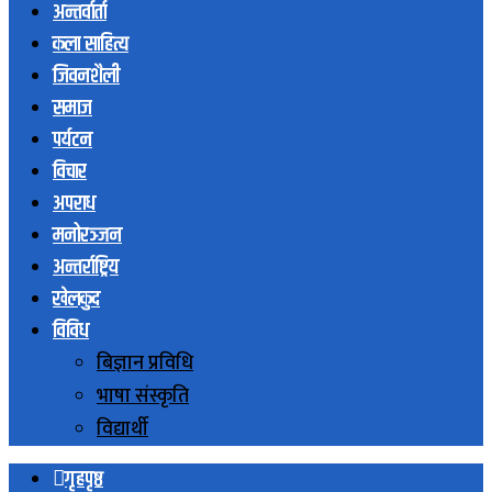
अन्तर्वार्ता
कला साहित्य
जिवनशैली
समाज
पर्यटन
विचार
अपराध
मनोरञ्जन
अन्तर्राष्ट्रिय
खेलकुद
विविध
बिज्ञान प्रविधि
भाषा संस्कृति
विद्यार्थी
गृहपृष्ठ