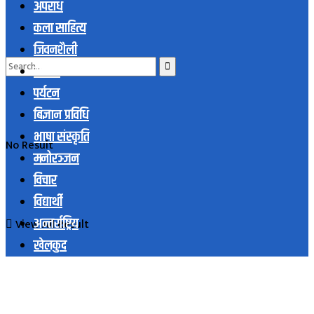
अपराध
कला साहित्य
जिवनशैली
समाज
पर्यटन
बिज्ञान प्रविधि
भाषा संस्कृति
No Result
मनोरञ्जन
विचार
विद्यार्थी
अन्तर्राष्ट्रिय
View All Result
खेलकुद