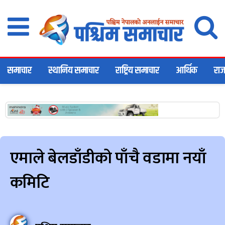
समाचार
स्थानिय समाचार
राष्ट्रिय समाचार
आर्थिक
राज
एमाले बेलडाँडीको पाँचै वडामा नयाँ
कमिटि