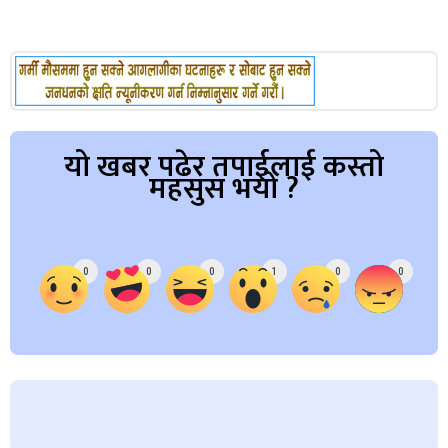
यो खबर पढेर तपाईलाई कस्तो
महसुस भयो ?
Array
0
0
0
1
0
0