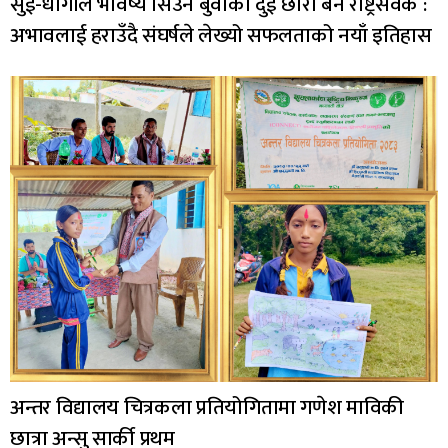
सुई-धागोले भविष्य सिउने बुवाका दुई छोरा बने राष्ट्रसेवक :
अभावलाई हराउँदै संघर्षले लेख्यो सफलताको नयाँ इतिहास
अन्तर विद्यालय चित्रकला प्रतियोगितामा गणेश माविकी
छात्रा अन्सु सार्की प्रथम