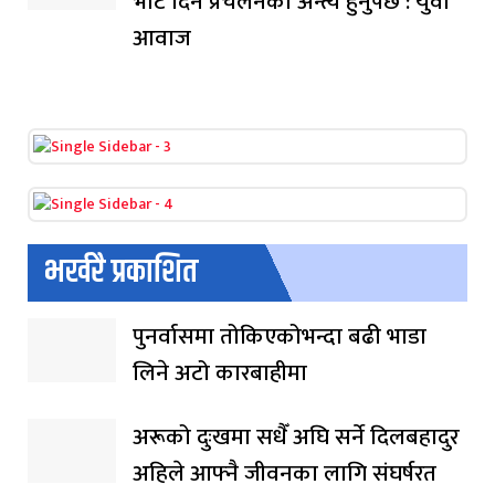
भोट दिने प्रचलनको अन्त्य हुनुपर्छ : युवा
आवाज
भर्खरै प्रकाशित
पुनर्वासमा तोकिएकोभन्दा बढी भाडा
लिने अटो कारबाहीमा
अरूको दुःखमा सधैँ अघि सर्ने दिलबहादुर
अहिले आफ्नै जीवनका लागि संघर्षरत