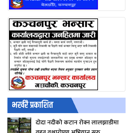
भर्खरै प्रकाशित
दोदा नदीको कटान रोक्न लालझाडीमा
वृहत् वृक्षारोपण अभियान सुरु,