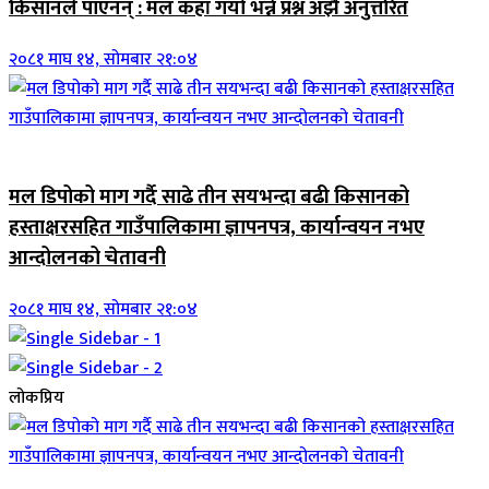
किसानले पाएनन् : मल कहाँ गयो भन्ने प्रश्न अझै अनुत्तरित
२०८१ माघ १४, सोमबार २१:०४
जिवनशैली
मल डिपोको माग गर्दै साढे तीन सयभन्दा बढी किसानको
हस्ताक्षरसहित गाउँपालिकामा ज्ञापनपत्र, कार्यान्वयन नभए
आन्दोलनको चेतावनी
२०८१ माघ १४, सोमबार २१:०४
लोकप्रिय