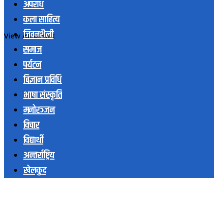
अपराध
कला साहित्य
जिवनशैली
View All Result
समाज
पर्यटन
बिज्ञान प्रविधि
भाषा संस्कृति
मनोरञ्जन
विचार
विद्यार्थी
अन्तर्राष्ट्रिय
खेलकुद