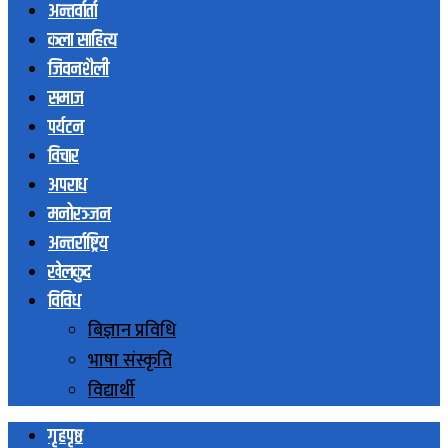
अन्तर्वार्ता
कला साहित्य
जिवनशैली
समाज
पर्यटन
विचार
अपराध
मनोरञ्जन
अन्तर्राष्ट्रिय
खेलकुद
विविध
बिज्ञान प्रविधि
भाषा संस्कृति
विद्यार्थी
गृहपृष्ठ