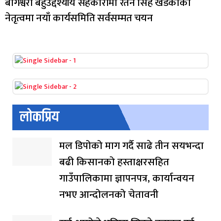
बागेश्वरी बहुउद्देश्यीय सहकारीमा रतन सिंह खडकाको
नेतृत्वमा नयाँ कार्यसमिति सर्वसम्मत चयन
लोकप्रिय
मल डिपोको माग गर्दै साढे तीन सयभन्दा
बढी किसानको हस्ताक्षरसहित
गाउँपालिकामा ज्ञापनपत्र, कार्यान्वयन
नभए आन्दोलनको चेतावनी