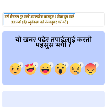
यो खबर पढेर तपाईलाई कस्तो
महसुस भयो ?
Array
0
0
0
0
1
0