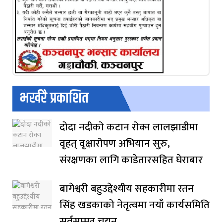
भर्खरै प्रकाशित
दोदा नदीको कटान रोक्न लालझाडीमा
वृहत् वृक्षारोपण अभियान सुरु,
संरक्षणका लागि काडेतारसहित घेराबार
बागेश्वरी बहुउद्देश्यीय सहकारीमा रतन
सिंह खडकाको नेतृत्वमा नयाँ कार्यसमिति
सर्वसम्मत चयन