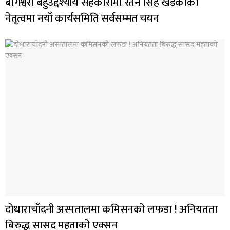
बागेश्वरी बहुउद्देश्यीय सहकारीमा रतन सिंह खडकाको
नेतृत्वमा नयाँ कार्यसमिति सर्वसम्मत चयन
दोधाराचाँदनी अस्पतालमा कमिसनको लफडा ! अनियतता
बिरुद्ध सासद महताको एक्सन